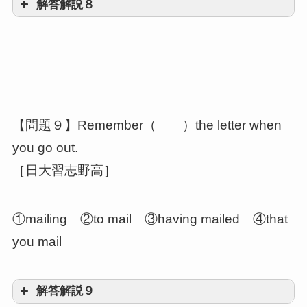
解答解説８
go
知覚動詞(see, hear, feel, etc.)＋O＋原形
不定詞
Oが～するのを見る[聞く,
【問題９】Remember（ ）the letter when
等]
you go out.
［日大習志野高］
①mailing ②to mail ③having mailed ④that
you mail
解答解説９