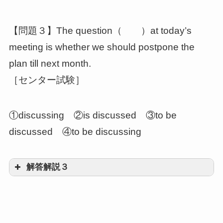
【問題３】The question（ ）at today’s
workを修飾する形容詞用法の不定詞
meeting is whether we should postpone the
plan till next month.
［センター試験］
①discussing ②is discussed ③to be
discussed ④to be discussing
解答解説３
③to be discussed