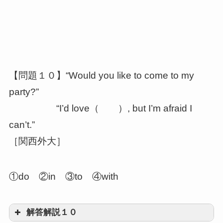
②to mail
rememberは、後ろが不定詞か動名詞かで意
【問題１０】“Would you like to come to my
味が異なります
動名詞には過
party?”
去的、不定詞には未来的な意味
“I’d love（ ）, but I’m afraid I
can’t.”
［関西外大］
①do ②in ③to ④with
解答解説１０