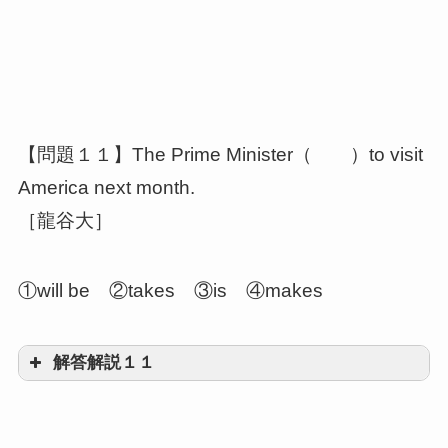
③to
前述の動詞表現の反復を避けるため、toだけ
を用いて不定詞の意味を表す用法を、代不定
【問題１１】The Prime Minister（ ）to visit
詞
America next month.
［龍谷大］
①will be ②takes ③is ④makes
解答解説１１
③is