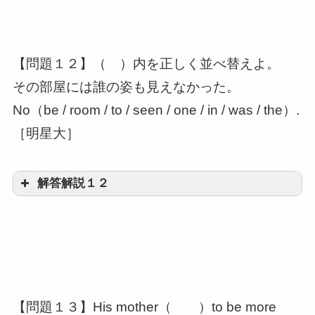
be to構文と呼ばれ、be toが助動詞と
同じような働き
be
to V(予定)で「Vする予定だ」となり、will V
【問題１２】（ ）内を正しく並べ替えよ。
と同じような意味
その部屋には誰の姿も見えなかった。
No（be / room / to / seen / one / in / was / the）.
［明星大］
解答解説１２
one was to be seen in the room
be to構文を含んでおり、be to
V(可能)で「～できる」という意味
【問題１３】His mother（ ）to be more