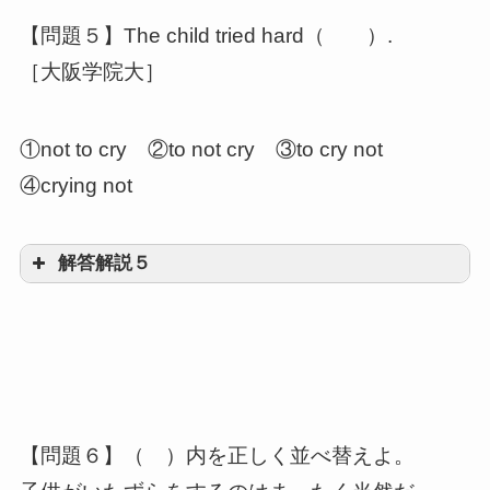
be glad to doは「喜んで～する」という意
【問題５】The child tried hard（ ）.
味
to不定詞の副詞的用法
［大阪学院大］
①not to cry ②to not cry ③to cry not
④crying not
解答解説５
①not to cry
不定詞の否定形は、notやneverを不定詞の
直前に置いて表します
【問題６】（ ）内を正しく並べ替えよ。