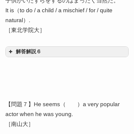
子供がいたずらをするのはまったく当然だ。
It is（to do / a child / a mischief / for / quite
natural）.
［東北学院大］
解答解説６
quite natural for a child to do a
mischief
不定詞
【問題７】He seems（ ）a very popular
の直前にfor～を付けます
a
actor when he was young.
child は不定詞 to do の意味上の主語であ
［南山大］
る