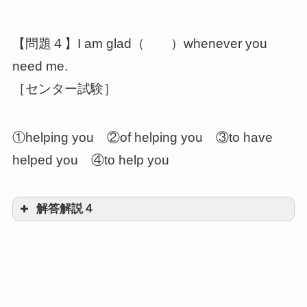
【問題４】I am glad（ ）whenever you
need me.
to be discussed at today’s meetingが形容
［センター試験］
詞的にThe questionを修飾
①helping you ②of helping you ③to have
helped you ④to help you
解答解説４
④to help you