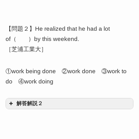
to studyが名詞句で、isの補語
【問題２】He realized that he had a lot
of（ ）by this weekend.
［芝浦工業大］
①work being done ②work done ③work to
do ④work doing
解答解説２
③work to do