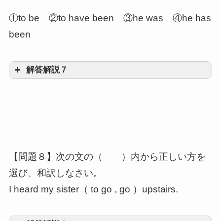
①to be ②to have been ③he was ④he has
been
解答解説７
②to have been
「to have 過去分詞」で完了形の不定詞
【問題８】次の文の（ ）内から正しい方を
主節の動詞が示す「時」よりも前のこ
選び、和訳しなさい。
と
He seems～という
I heard my sister（ to go , go ）upstairs.
現在形に対して「人気のある俳優だった」の
は過去の事