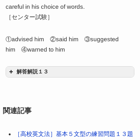
(可能)のbe to構文の場合に
careful in his choice of words.
は、多くは否定文で、不定詞の部分は受け身
［センター試験］
[to be done]の形で用いることが多い
①advised him ②said him ③suggested
him ④warned to him
解答解説１３
①advised him
関連記事
［高校英文法］基本５文型の練習問題１３題
advise O to doは、「O(人)に～するように