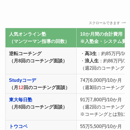
スクロールできます
人気オンライン塾
10か月間の合計費用（
（マンツーマン指導の回数）
※入塾金
・
システム費
逆転コーチング
・
高3生
：約85万円/10
（月8回のコーチング面談）
・
浪人生
：約86万円/1
（週2回のコーチング・
Studyコーデ
74万6,000円/10か
（月
12
回のコーチング面談）
（週
3
回のコーチング・
東大毎日塾
91万7,800円/10か月
（月8回のコーチング面談）
（週2回のコーチング・
※コーチングとは別に
トウコベ
55万5,500円/10か月