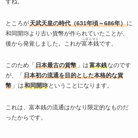
すね。
ところが
天武天皇の時代（631年頃～686年）
に
和同開珎より古い貨幣が作られていたことが、
ふほんせん
後から発覚しました。これが
富本銭
です。
このため「
日本最古の貨幣
」は
富本銭
なのです
が、「
日本初の流通を目的とした本格的な貨
幣
」は
和同開珎
ということになります。
これは、富本銭の流通はかなり限定的なものだ
ったからです。