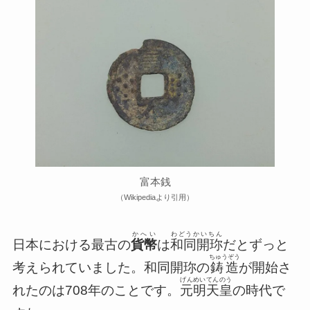
富本銭
（Wikipediaより引用）
かへい
わどうかいちん
日本における最古の
貨幣
は
和同開珎
だとずっと
ちゅうぞう
考えられていました。和同開珎の
鋳造
が開始さ
げんめいてんのう
れたのは708年のことです。
元明天皇
の時代で