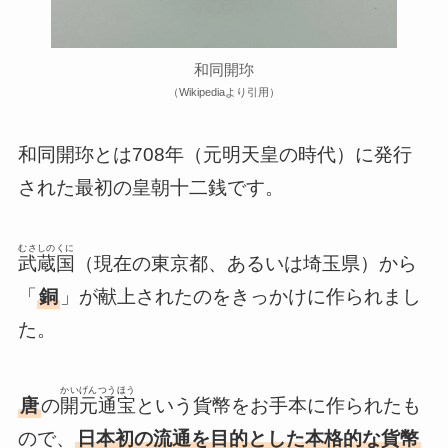
和同開珎
（Wikipediaより引用）
和同開珎とは708年（元明天皇の時代）に発行
された最初の皇朝十二銭です。
むさしのくに
武蔵国
（現在の東京都、あるいは埼玉県）から
「
銅
」が献上されたのをきっかけに作られまし
た。
かいげんつうほう
唐
の
開元通宝
という貨幣をお手本に作られたも
ので、
日本初の流通を目的とした本格的な貨幣