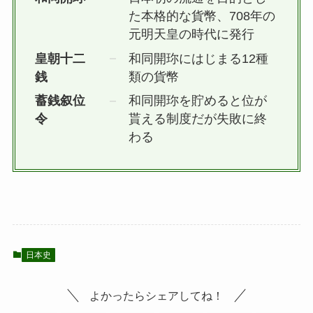
た本格的な貨幣、708年の
元明天皇の時代に発行
皇朝十二
和同開珎にはじまる12種
銭
類の貨幣
蓄銭叙位
和同開珎を貯めると位が
令
貰える制度だが失敗に終
わる
日本史
よかったらシェアしてね！